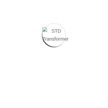
Genel Özellikler
Genleşme depolu transformatörlerin çekirdek ve bobin
yapısı hermetik tip transformatörlere benzerdir. Hermetik
tipte olduğu gibi, ONAN, ONAF, KNAN, OLTC’li olarak
tasarlanabilmektedir. Bu tip transformatörlerin genleşme
depolarının boyutları, sıcaklıkla hacmi artan yağın
genleşmesini depolayacak şekilde hesaplamalar sonucunda
tasarlanıp üretilmektedir.
Genleşme depolu transformatörler atmosfere açık olduğu
için termik etkiler nedeniyle değişen yağ basıncı,
transformatörde silikajel (hava kurutucu) yardımıyla
havanın nemi alınarak hava alışverişi sağlanır.
Sıcaklık farkından kaynaklı hava alışverişi sonucunda