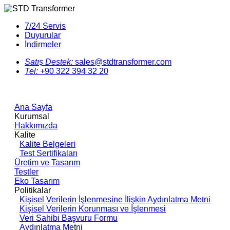
7/24 Servis
Duyurular
İndirmeler
Satış Destek:
sales@stdtransformer.com
Tel:
+90 322 394 32 20
Ana Sayfa
Kurumsal
Hakkımızda
Kalite
Kalite Belgeleri
Test Sertifikaları
Üretim ve Tasarım
Testler
Eko Tasarım
Politikalar
Kişisel Verilerin İşlenmesine İlişkin Aydınlatma Metni
Kişisel Verilerin Korunması ve İşlenmesi
Veri Sahibi Başvuru Formu
Aydınlatma Metni