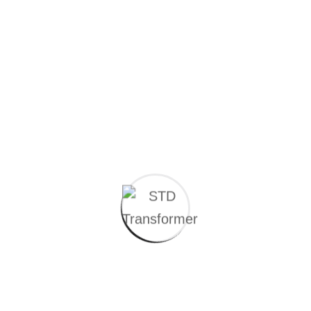
Projenin yenilikçi yönleri:
Şönt reaktörler endüktif etki
oluşturan cihazlardır. Bu nedenle `endüktif yük reaktörü?
olarak da adlandırılırlar ve kapasitif reaktif enerjinin yüksek
olduğu sistemlerde dengeleme (kompanze) yapmak
amacıyla kullanılırlar. Şönt reaktörler şebekede
kullanıldıkları yere bağlı olarak farklı güç ve gerilimlerde
üretilebilmektedir. Ayrıca şönt reaktörleri yükte veya boşta
kademe değiştiriciler vasıtasıyla birden fazla güç veya
gerilim kademesine sahip olacak şekilde üretmek
mümkündür. Firmamız Ar-Ge çalışmasını yürütürken hem
ithal hem de yerli ürünlere göre önemli avantajlar sunan çift
gerilimli, gerilim kademe ayarlı şönt reaktörü geliştirmeyi
hedeflemektedir.
1501 Sanayi Ar-Ge Projeleri Destekleme